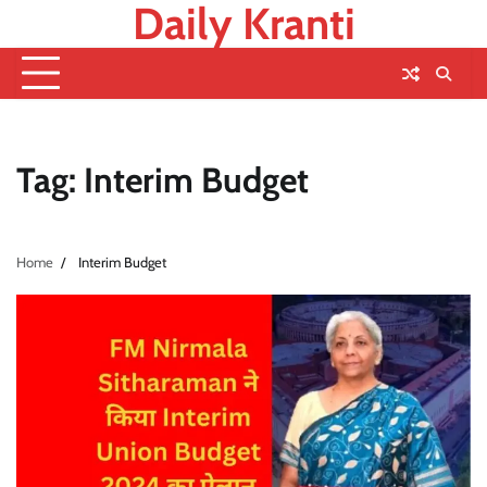
Daily Kranti
Skip
to
content
Tag:
Interim Budget
Home
Interim Budget