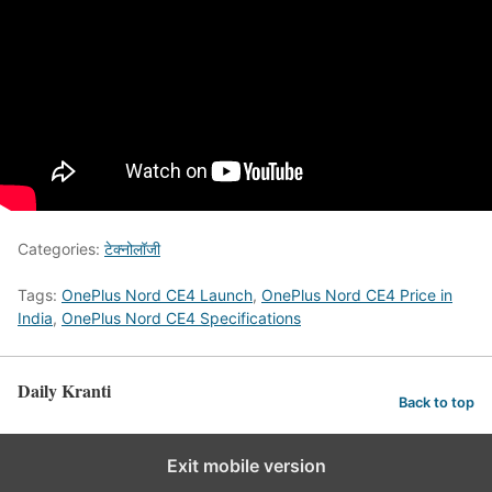
Categories:
टेक्नोलॉजी
Tags:
OnePlus Nord CE4 Launch
,
OnePlus Nord CE4 Price in
India
,
OnePlus Nord CE4 Specifications
Daily Kranti
Back to top
Exit mobile version