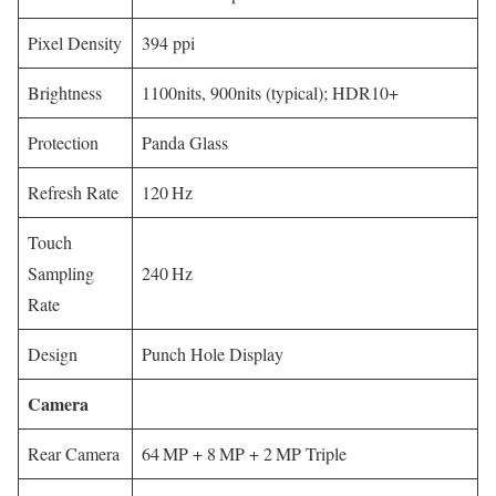
Pixel Density
394 ppi
Brightness
1100nits, 900nits (typical); HDR10+
Protection
Panda Glass
Refresh Rate
120 Hz
Touch
Sampling
240 Hz
Rate
Design
Punch Hole Display
Camera
Rear Camera
64 MP + 8 MP + 2 MP Triple