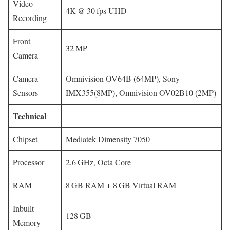
Video
4K @ 30 fps UHD
Recording
Front
32 MP
Camera
Camera
Omnivision OV64B (64MP), Sony
Sensors
IMX355(8MP), Omnivision OV02B10 (2MP)
Technical
Chipset
Mediatek Dimensity 7050
Processor
2.6 GHz, Octa Core
RAM
8 GB RAM + 8 GB Virtual RAM
Inbuilt
128 GB
Memory