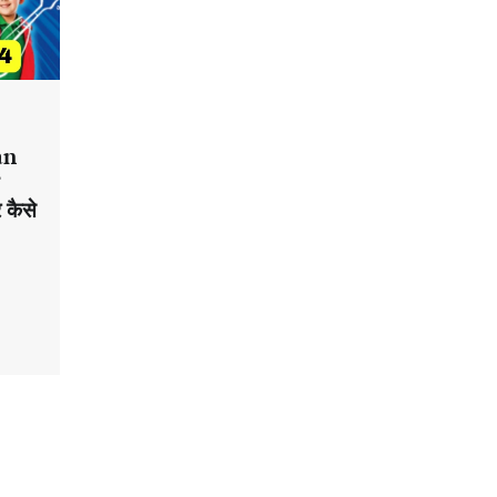
an
 कैसे