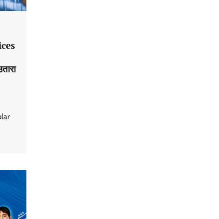
ices
उतारा
lar