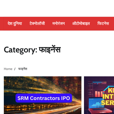
Skip
to
content
देश दुनिया
टेक्नोलॉजी
मनोरंजन
ऑटोमोबाइल
फिटनेस
Category:
फाइनेंस
Home
फाइनेंस