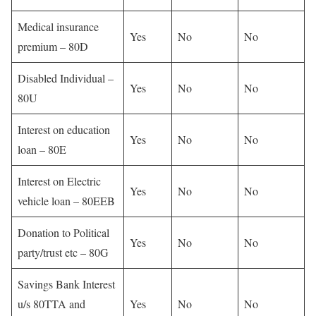
Medical insurance
Yes
No
No
premium – 80D
Disabled Individual –
Yes
No
No
80U
Interest on education
Yes
No
No
loan – 80E
Interest on Electric
Yes
No
No
vehicle loan – 80EEB
Donation to Political
Yes
No
No
party/trust etc – 80G
Savings Bank Interest
u/s 80TTA and
Yes
No
No