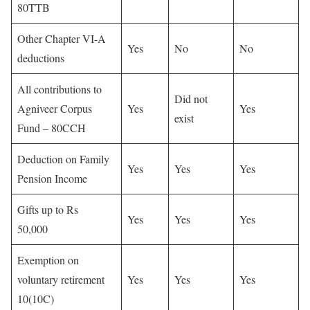
80TTB
Other Chapter VI-A
Yes
No
No
deductions
All contributions to
Did not
Agniveer Corpus
Yes
Yes
exist
Fund – 80CCH
Deduction on Family
Yes
Yes
Yes
Pension Income
Gifts up to Rs
Yes
Yes
Yes
50,000
Exemption on
voluntary retirement
Yes
Yes
Yes
10(10C)