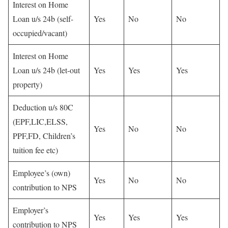
Interest on Home
Loan u/s 24b (self-
Yes
No
No
occupied/vacant)
Interest on Home
Loan u/s 24b (let-out
Yes
Yes
Yes
property)
Deduction u/s 80C
(EPF,LIC,ELSS,
Yes
No
No
PPF,FD, Children’s
tuition fee etc)
Employee’s (own)
Yes
No
No
contribution to NPS
Employer’s
Yes
Yes
Yes
contribution to NPS