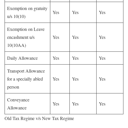
Exemption on gratuity
Yes
Yes
Yes
u/s 10(10)
Exemption on Leave
encashment u/s
Yes
Yes
Yes
10(10AA)
Daily Allowance
Yes
Yes
Yes
Transport Allowance
for a specially abled
Yes
Yes
Yes
person
Conveyance
Yes
Yes
Yes
Allowance
Old Tax Regime v/s New Tax Regime