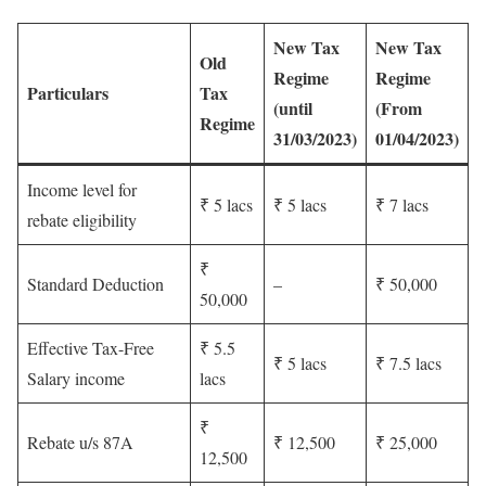
New Tax
New Tax
Old
Regime
Regime
Particulars
Tax
(until
(From
Regime
31/03/2023)
01/04/2023)
Income level for
₹ 5 lacs
₹ 5 lacs
₹ 7 lacs
rebate eligibility
₹
Standard Deduction
–
₹ 50,000
50,000
Effective Tax-Free
₹ 5.5
₹ 5 lacs
₹ 7.5 lacs
Salary income
lacs
₹
Rebate u/s 87A
₹ 12,500
₹ 25,000
12,500